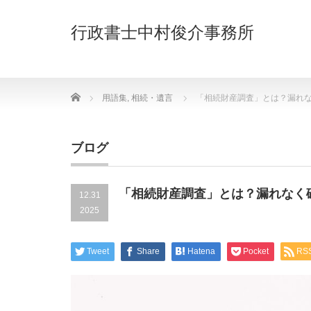
行政書士中村俊介事務所
Home
用語集
,
相続・遺言
「相続財産調査」とは？漏れ
ブログ
「相続財産調査」とは？漏れなく
12.31
2025
Tweet
Share
Hatena
Pocket
RS