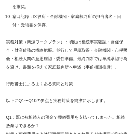
を推奨。
窓口記録：区役所・金融機関・家庭裁判所の担当者名・日
付・受領書を保存。
実務対策（簡潔ワークプラン）：初動は相続事実確認・督促保
全・財産債務の概略把握。並行して戸籍取得・金融機関・市税照
会・相続人間の意思確認・委任準備。最終判断では単純承認行為
を避け、書類を揃えて家庭裁判所へ申述（事前相談推奨）。
行政書士によるよくある質問と対策
以下にQ1〜Q10の要点と実務対策を簡潔に示します。
Q1：既に被相続人の預金で葬儀費用を支払ってしまった。相続
放棄はできるか？
対策：葬儀費用のみは限定管理行為とされ得るが他処理で単純承