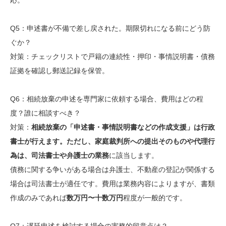
Q5：申述書が不備で差し戻された。期限切れになる前にどう防
ぐか？
対策：チェックリストで戸籍の連続性・押印・事情説明書・債務
証拠を確認し郵送記録を保管。
Q6：相続放棄の申述を専門家に依頼する場合、費用はどの程
度？誰に相談すべき？
対策：
相続放棄の「申述書・事情説明書などの作成支援」は行政
書士が行えます。ただし、家庭裁判所への提出そのものや代理行
為は、司法書士や弁護士の業務
に該当します。
債務に関する争いがある場合は弁護士、不動産の登記が関係する
場合は司法書士が適任です。費用は業務内容によりますが、書類
作成のみであれば
数万円〜十数万円
程度が一般的です。
Q7：遅延申述を検討する場合の実務的留意点は？