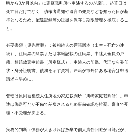
時から3か月以内」に家庭裁判所へ申述するのが原則。起算日は
死亡日だけでなく、債権者通知や遺言の発見などを知った日が基
準となるため、配達記録等の証拠を保存し期限管理を徹底するこ
と。
必要書類（優先度順）：被相続人の戸籍謄本（出生～死亡の連
続）、住民票の除票または本籍記載の住民票、申述人全員の戸
籍、相続放棄申述書（所定様式）、申述人の印鑑、代理なら委任
状・身分証明書、債務を示す資料。戸籍が市外にある場合は郵送
請求を早めに。
管轄は原則被相続人住所地の家庭裁判所（川崎家庭裁判所）。申
述は郵送可だが不備で差戻されるため事前確認を推奨。審査で受
理・不受理が決まる。
実務的判断：債務が大きければ放棄で個人責任回避が可能だが、