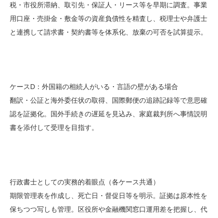
税・市役所滞納、取引先・保証人・リース等を早期に調査。事業
用口座・売掛金・敷金等の資産負債性を精査し、税理士や弁護士
と連携して請求書・契約書等を体系化、放棄の可否を試算提示。
ケースD：外国籍の相続人がいる・言語の壁がある場合
翻訳・公証と海外委任状の取得、国際郵便の追跡記録等で意思確
認を証拠化。国外手続きの遅延を見込み、家庭裁判所へ事情説明
書を添付して受理を目指す。
行政書士としての実務的着眼点（各ケース共通）
期限管理表を作成し、死亡日・督促日等を明示。証拠は原本性を
保ちつつ写しも管理。区役所や金融機関窓口運用差を把握し、代