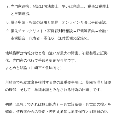
専門家連携：登記は司法書士、争いは弁護士、税務は税理士
と早期連携。
電子申請・相談の活用と限界：オンライン可否は事前確認。
優先チェックリスト：家庭裁判所相談→戸籍等収集→金融・
市税照会→代表者・委任状→送付受領の記録化。
地域横断は情報分散と窓口違いが最大の障害。初動整理と証拠
化、専門家の代行で手続き短縮が可能です。
まとめと結論（川崎市の住民向け）
川崎市で相続放棄を検討する際の最重要事項は、期限管理と証拠
の確保、そして「単純承認とみなされる行為の回避」です。
初動（至急：できれば数日以内）─ 死亡診断書・死亡届の控えを
確保。債権者からの督促・差押え通知は原本保存と到達日の記