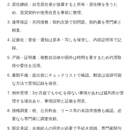
居住継続：自宅居住者が放棄すると所有・居住権を失うた
め、賃貸契約や使用合意を事前に整理。
連帯保証・共同債務：契約次第で別問題。契約書を専門家と
精査。
証拠化：督促・通知は原本・写しを保管し、内容証明等で記
録。
戸籍・証明書：複数自治体や国外は時間を要するため代理取
得や委任を活用。
書類不備：提出前にチェックリストで確認。郵送は追跡可能
な方法で受領記録を保存。
例外受理：3か月超でもやむを得ない事情があれば裁判所が受
理する場合あり。事情説明と証拠を用意。
債権調査：税、公共料金、リース等の未請求債務も確認。必
要なら専門家に調査依頼。
限定承認：全相続人の同意が必要で手続き煩雑。専門家関与