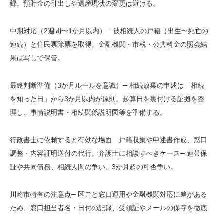
録。預貯金の引出しや遺産現状の変更は避ける。
中期対応（2週間〜1か月以内）─ 被相続人の戸籍（出生〜死亡の
連続）と住民票除票を取得。金融機関・市税・公共料金の照会結
果は写しで保管。
最終判断準備（3か月ルールを意識）─ 相続放棄の申述は「相続
を知った日」から3か月以内が原則。起算日を裏付ける証拠を整
理し、事情説明書・相続関係説明図等を準備する。
行政書士に依頼すると有効な場面─ 戸籍収集や申述書作成、窓口
調整・内容証明送付の代行。弁護士に相談すべきケース─ 連帯保
証や共同債務、相続人間の争い、3か月超の可否争い。
川崎市特有の注意点─ 区ごと窓口運用や金融機関対応に差がある
ため、窓口担当者名・日付の記録、受領証やメールの保存を徹底