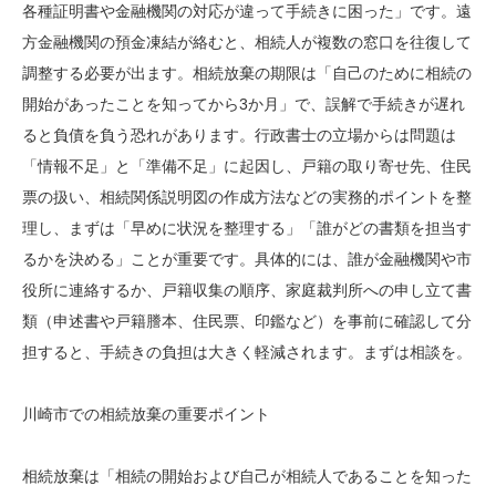
各種証明書や金融機関の対応が違って手続きに困った」です。遠
方金融機関の預金凍結が絡むと、相続人が複数の窓口を往復して
調整する必要が出ます。相続放棄の期限は「自己のために相続の
開始があったことを知ってから3か月」で、誤解で手続きが遅れ
ると負債を負う恐れがあります。行政書士の立場からは問題は
「情報不足」と「準備不足」に起因し、戸籍の取り寄せ先、住民
票の扱い、相続関係説明図の作成方法などの実務的ポイントを整
理し、まずは「早めに状況を整理する」「誰がどの書類を担当す
るかを決める」ことが重要です。具体的には、誰が金融機関や市
役所に連絡するか、戸籍収集の順序、家庭裁判所への申し立て書
類（申述書や戸籍謄本、住民票、印鑑など）を事前に確認して分
担すると、手続きの負担は大きく軽減されます。まずは相談を。
川崎市での相続放棄の重要ポイント
相続放棄は「相続の開始および自己が相続人であることを知った