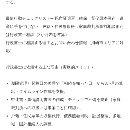
する。
最短行動チェックリスト─ 死亡証明写し確保→督促原本保存→遺
産に手を付けない→戸籍・住民票取得→家庭裁判所事前相談また
は行政書士相談（3か月内を逆算）。
行政書士に相談する理由とお問い合わせ情報（川崎市エリアに対
応）
行政書士に依頼する主な理由（実務的メリット）
期限管理と起算日の整理で「相続を知った日」から3か月の算
出・タイムライン作成を支援。
申述書・事情説明書等の作成・チェックで不備を防止（家庭
裁判所への取扱いは事案ごとに確認）。
戸籍・住民票等の収集代行、債務照会補助、証拠整理、多地
域・国外相続人の調整。