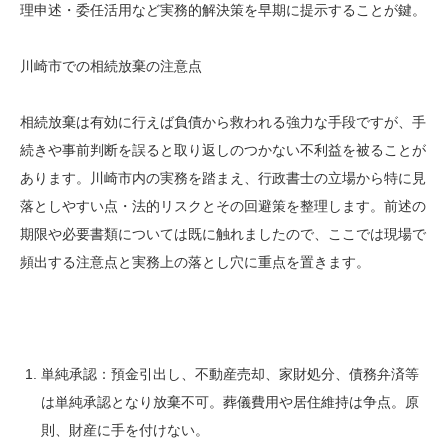
理申述・委任活用など実務的解決策を早期に提示することが鍵。
川崎市での相続放棄の注意点
相続放棄は有効に行えば負債から救われる強力な手段ですが、手
続きや事前判断を誤ると取り返しのつかない不利益を被ることが
あります。川崎市内の実務を踏まえ、行政書士の立場から特に見
落としやすい点・法的リスクとその回避策を整理します。前述の
期限や必要書類については既に触れましたので、ここでは現場で
頻出する注意点と実務上の落とし穴に重点を置きます。
単純承認：預金引出し、不動産売却、家財処分、債務弁済等
は単純承認となり放棄不可。葬儀費用や居住維持は争点。原
則、財産に手を付けない。