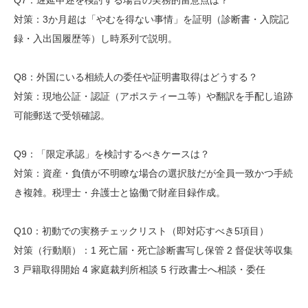
対策：3か月超は「やむを得ない事情」を証明（診断書・入院記
録・入出国履歴等）し時系列で説明。
Q8：外国にいる相続人の委任や証明書取得はどうする？
対策：現地公証・認証（アポスティーユ等）や翻訳を手配し追跡
可能郵送で受領確認。
Q9：「限定承認」を検討するべきケースは？
対策：資産・負債が不明瞭な場合の選択肢だが全員一致かつ手続
き複雑。税理士・弁護士と協働で財産目録作成。
Q10：初動での実務チェックリスト（即対応すべき5項目）
対策（行動順）：1 死亡届・死亡診断書写し保管 2 督促状等収集
3 戸籍取得開始 4 家庭裁判所相談 5 行政書士へ相談・委任