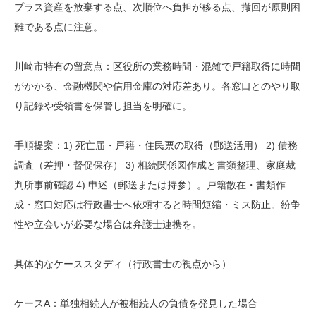
プラス資産を放棄する点、次順位へ負担が移る点、撤回が原則困
難である点に注意。
川崎市特有の留意点：区役所の業務時間・混雑で戸籍取得に時間
がかかる、金融機関や信用金庫の対応差あり。各窓口とのやり取
り記録や受領書を保管し担当を明確に。
手順提案：1) 死亡届・戸籍・住民票の取得（郵送活用） 2) 債務
調査（差押・督促保存） 3) 相続関係図作成と書類整理、家庭裁
判所事前確認 4) 申述（郵送または持参）。戸籍散在・書類作
成・窓口対応は行政書士へ依頼すると時間短縮・ミス防止。紛争
性や立会いが必要な場合は弁護士連携を。
具体的なケーススタディ（行政書士の視点から）
ケースA：単独相続人が被相続人の負債を発見した場合