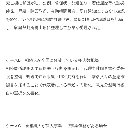
死亡後に督促が届いた例。督促状・配達証明・着信履歴等の証拠
確保、戸籍・除票取得、金融機関照会、受任通知による交渉確認
を経て、3か月以内に相続放棄申述。督促到着日や認識日を記録
し、家庭裁判所提出用に整理して放棄が受理された。
ケースB：相続人が全国に分散している多人数相続
相続関係説明図で連絡先・役割を明示し、代理申述同意書や委任
状を整備。郵送で戸籍収集・PDF共有を行い、署名入りの意思確
認書を揃えることで代表者による申述を円滑化。意見分裂時は各
自の選択を文書化。
ケースC：被相続人が個人事業主で事業債務がある場合