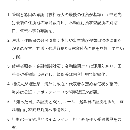
管轄と窓口の確認（被相続人の最後の住所が基準）：申述先
は最後の住所地の家庭裁判所。不動産は所在登記所の別窓
口。管轄へ事前確認を。
戸籍・住民票の分散収集：本籍や出生地が複数自治体にまた
がるのが常。郵送・代理取得やe戸籍対応の差を見越して早め
手配。
債権者照会・金融機関対応：金融機関ごとに運用差あり。回
答書や受領証は保存し、督促等は内容証明で記録化。
相続人が複数県・海外に散在：代表者を定め委任状を整備。
海外は公証・アポスティーユや領事認証が必要。
「知った日」の証拠と3か月ルール：起算日の証拠を固め、遅
延理由は家庭裁判所へ事情説明。
証拠の一元管理とタイムライン：担当表を作り受領履歴を共
有。